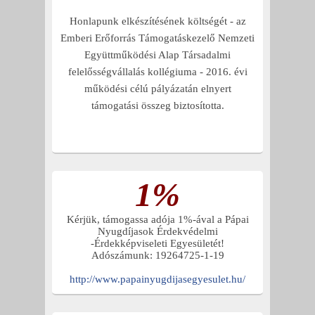
Honlapunk elkészítésének költségét - az
Emberi Erőforrás Támogatáskezelő Nemzeti
Együttműködési Alap Társadalmi
felelősségvállalás kollégiuma - 2016. évi
működési célú pályázatán elnyert
támogatási összeg biztosította.
1%
Kérjük, támogassa adója 1%-ával a Pápai
Nyugdíjasok Érdekvédelmi
-Érdekképviseleti Egyesületét!
Adószámunk: 19264725-1-19
http://www.papainyugdijasegyesulet.hu/