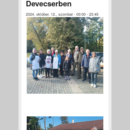
Devecserben
2024. október. 12., szombat -
00:00
-
23:45