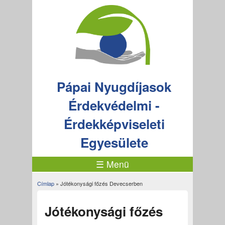
Pápai Nyugdíjasok
Érdekvédelmi -
Érdekképviseleti
Egyesülete
☰ Menü
Címlap
» Jótékonysági főzés Devecserben
Jelenlegi hely
Jótékonysági főzés