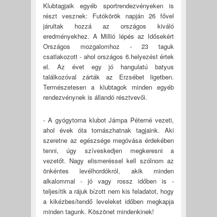
Klubtagjaik egyéb sportrendezvényeken is
részt vesznek: Futókörök napján 26 fővel
járultak hozzá az országos kiváló
eredményekhez. A Millió lépés az Idősekért
Országos mozgalomhoz - 23 taguk
csatlakozott - ahol országos 6.helyezést értek
el. Az évet egy jó hangulatú batyus
találkozóval zárták az Erzsébet ligetben.
Természetesen a klubtagok minden egyéb
rendezvénynek is állandó résztvevői.
- A gyógytorna klubot Jámpa Péterné vezeti,
ahol évek óta tornászhatnak tagjaink. Aki
szeretne az egészsége megóvása érdekében
tenni, úgy szíveskedjen megkeresni a
vezetőt. Nagy elismeréssel kell szólnom az
önkéntes levélhordókról, akik minden
alkalommal - jó vagy rossz időben is -
teljesítik a rájuk bízott nem kis feladatot, hogy
a kikézbesítendő leveleket időben megkapja
minden tagunk. Köszönet mindenkinek!