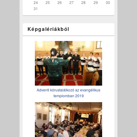
24
25
26
27
28
29
30
31
Képgalériákból
Adventi kórustalálkozó az evangélikus
templomban 2019