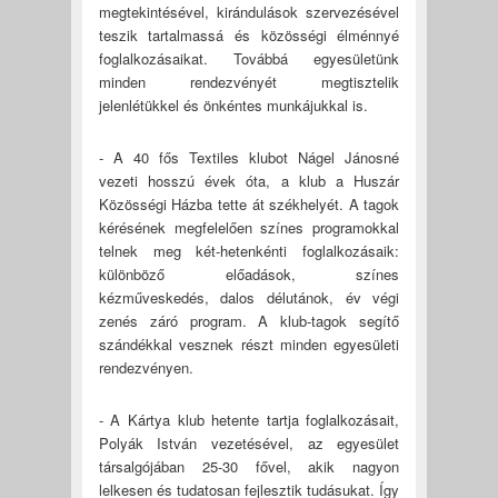
megtekintésével, kirándulások szervezésével
teszik tartalmassá és közösségi élménnyé
foglalkozásaikat. Továbbá egyesületünk
minden rendezvényét megtisztelik
jelenlétükkel és önkéntes munkájukkal is.
- A 40 fős Textiles klubot Nágel Jánosné
vezeti hosszú évek óta, a klub a Huszár
Közösségi Házba tette át székhelyét. A tagok
kérésének megfelelően színes programokkal
telnek meg két-hetenkénti foglalkozásaik:
különböző előadások, színes
kézműveskedés, dalos délutánok, év végi
zenés záró program. A klub-tagok segítő
szándékkal vesznek részt minden egyesületi
rendezvényen.
- A Kártya klub hetente tartja foglalkozásait,
Polyák István vezetésével, az egyesület
társalgójában 25-30 fővel, akik nagyon
lelkesen és tudatosan fejlesztik tudásukat. Így