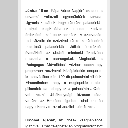
Június 16-án
, Pápa Város Napján” palacsinta
udvarrá” változott egyesületünk udvara.
Ugyanis kitaláltuk, hogy süssünk palacsintát,
mellyel megkínálhatunk minden kedves
érdeklődőt, aki betér hozzánk. A szervezést
tett követte és százával sültek a különböző
ízesítésű palacsinták. Jöttek iskolákból,
óvodákból, az utcáról, mindenki jókedvűen
majszolta a csemegéket. Megleptük a
Pedagógus Művelődési Házban éppen egy
programon résztvevő középiskolás csoportot
is, ahová több mint 100 db palacsintát vittünk.
Elmondhatom, hogy a meglepetés mellett
pillanatok alatt elfogytak a palacsinták. Öröm
volt nézni! Jótékonysági főzésen részt
vettünk az Erzsébet ligetben, ahol szintén
nagy sikere volt az elkészített pörköltnek.
Október 1-jéhez
, az Idősek Világnapjához
igazítva, ismét felejthetetlen programsorozatot