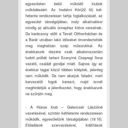
egyesületen belül működő klubok
működéséért. Az Irodalmi Kör(22 fő) két-
hetente rendszeresen tartja foglalkozásait, az
egyesület társalgójában, mely alkalmakkor
mindig az aktuális ünnephez kötve verselnek.
De karácsony előtt a Teveli Otthonházban és
a Barát utcában lakó időseket örvendeztették
meg meghatóan szép műsorukkal. Az
énekkarunk részére csak alkalomszerűen
tudott próbát tartani Szanyiné Csepregi Ilona
vezető, családi gondjai miatt. Sajnos így az
énekkar tagjai közül többen kiléptek, jelenleg
nem működik. De nem akarjuk feladni, mert
karvezetőt fogok keresni, majd ismét
meghirdetjük a jelentkezést, hogy énekkarunk
ne szűnjön meg.
- A Húsos klub – Gelencsér Lászlóné
vezetésével, szintén kéthetente rendszeresen
működik, egyesületünk társalgójában (18 fő).
Előadások szervezésével, kiállítások