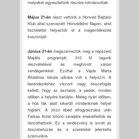
melyeket egyesületünk részére tolmácsoltak.
Május 21-én
részt vettünk a Honvéd Bajtársi
Klub által szervezett Honvédelmi Napon, ahol
tisztelettel helyeztük el a megemlékezés
koszorúját.
Június 21-én
megszerveztük meg a népszerű
Majális programját, 310 fő tagunk
részvételével és meghívott városi
vendégeinkkel. Ezúttal a Vajda Márta
Általános Iskola udvara volt a helyszín. A
berendezéshez viszont nagy összefogás
kellett, hogy az asztalok, a padok, minden
időben a helyére kerüljön. Meleg nyári időben,
a hűs fák alatt sikerült mindenkinek helyet
foglalni. A jóízű ebéd elfogyasztása után
Farkas Antal kitűnő zenéjére énekelhettük és
táncolhattunk. Ez a rendezvény is ismét az
összetartozás és a szeretetet jelentette
számunkra.