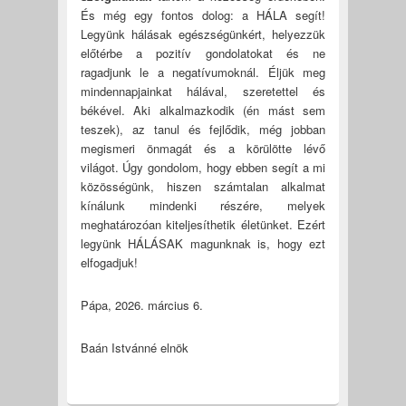
És még egy fontos dolog: a HÁLA segít!
Legyünk hálásak egészségünkért, helyezzük
előtérbe a pozitív gondolatokat és ne
ragadjunk le a negatívumoknál. Éljük meg
mindennapjainkat hálával, szeretettel és
békével. Aki alkalmazkodik (én mást sem
teszek), az tanul és fejlődik, még jobban
megismeri önmagát és a körülötte lévő
világot. Úgy gondolom, hogy ebben segít a mi
közösségünk, hiszen számtalan alkalmat
kínálunk mindenki részére, melyek
meghatározóan kiteljesíthetik életünket. Ezért
legyünk HÁLÁSAK magunknak is, hogy ezt
elfogadjuk!
Pápa, 2026. március 6.
Baán Istvánné elnök