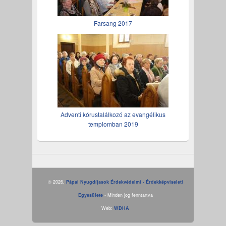
Farsang 2017
Adventi kórustalálkozó az evangélikus
templomban 2019
© 2026,
Pápai Nyugdíjasok Érdekvédelmi - Érdekképviseleti
Egyesülete
- Minden jog fenntartva
Web:
WDHA