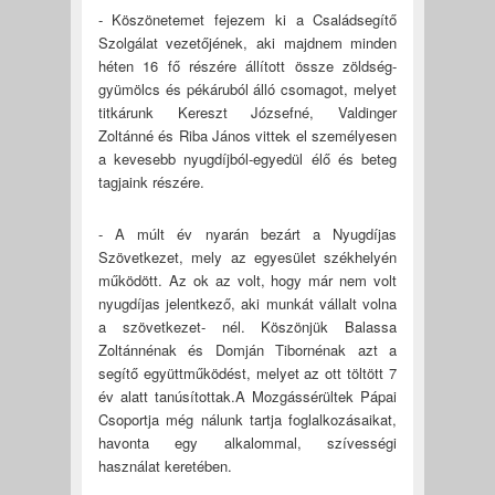
- Köszönetemet fejezem ki a Családsegítő
Szolgálat vezetőjének, aki majdnem minden
héten 16 fő részére állított össze zöldség-
gyümölcs és pékáruból álló csomagot, melyet
titkárunk Kereszt Józsefné, Valdinger
Zoltánné és Riba János vittek el személyesen
a kevesebb nyugdíjból-egyedül élő és beteg
tagjaink részére.
- A múlt év nyarán bezárt a Nyugdíjas
Szövetkezet, mely az egyesület székhelyén
működött. Az ok az volt, hogy már nem volt
nyugdíjas jelentkező, aki munkát vállalt volna
a szövetkezet- nél. Köszönjük Balassa
Zoltánnénak és Domján Tibornénak azt a
segítő együttműködést, melyet az ott töltött 7
év alatt tanúsítottak.A Mozgássérültek Pápai
Csoportja még nálunk tartja foglalkozásaikat,
havonta egy alkalommal, szívességi
használat keretében.