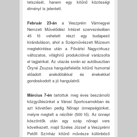
tetszését, hanem egy kitűnő közösségi
élményt is jelentett.
Február 23-án
a Veszprém Vármegyei
Nemzeti Művelődési Intézet szervezésében
45 fő vehetett részt egy budapesti
kiránduláson, ahol a Szépművészeti Múzeum
megtekintése után a Fővárisi Nagycirkusz
változatos, világhírű produkcióival varázsolta
el tagjainkat. Az utazás során az autóbuszban
Őryné Zsuzsa hangulatfelelős kitűnő humorral
előadott anekdótákkal és énekekkel
gondoskodott a jó hangulatról.
Március 7-én
tartottuk meg éves beszámoló
közgyűlésünket a Városi Sportcsarnokban és
azt követően pedig Nőnapi ünnepségünket,
melyre megtelt a nézőtér (500 fő). Az ünnepi
köszöntők után egy szép nőnapi vers
következett, majd Szeles József a Veszprémi
Petőfi Színház kitűnő művésze különböző