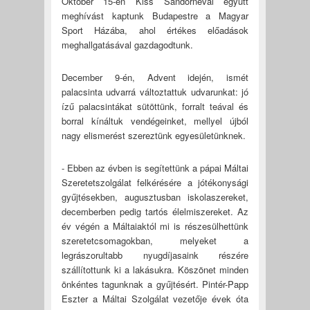
Október 15-én Kiss Sándornéval együtt
meghívást kaptunk Budapestre a Magyar
Sport Házába, ahol értékes előadások
meghallgatásával gazdagodtunk.
December 9-én, Advent idején, ismét
palacsinta udvarrá változtattuk udvarunkat: jó
ízű palacsintákat sütöttünk, forralt teával és
borral kínáltuk vendégeinket, mellyel újból
nagy elismerést szereztünk egyesületünknek.
- Ebben az évben is segítettünk a pápai Máltai
Szeretetszolgálat felkérésére a jótékonysági
gyűjtésekben, augusztusban iskolaszereket,
decemberben pedig tartós élelmiszereket. Az
év végén a Máltaiaktól mi is részesülhettünk
szeretetcsomagokban, melyeket a
legrászorultabb nyugdíjasaink részére
szállítottunk ki a lakásukra. Köszönet minden
önkéntes tagunknak a gyűjtésért. Pintér-Papp
Eszter a Máltai Szolgálat vezetője évek óta