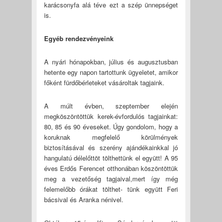
karácsonyfa alá téve ezt a szép ünnepséget
is.
Egyéb rendezvényeink
A nyári hónapokban, július és augusztusban
hetente egy napon tartottunk ügyeletet, amikor
főként fürdőbérleteket vásároltak tagjaink.
A múlt évben, szeptember elején
megköszöntöttük kerek-évfordulós tagjainkat:
80, 85 és 90 éveseket. Úgy gondolom, hogy a
koruknak megfelelő körülmények
biztosításával és szerény ajándékainkkal jó
hangulatú délelőttöt tölthettünk el együtt! A 95
éves Erdős Ferencet otthonában köszöntöttük
meg a vezetőség tagjaival,mert így még
felemelőbb órákat tölthet- tünk együtt Feri
bácsival és Aranka nénivel.