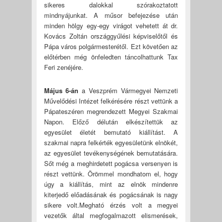
sikeres dalokkal szórakoztatott
mindnyájunkat. A műsor befejezése után
minden hölgy egy-egy virágot vehetett át dr.
Kovács Zoltán országgyűlési képviselőtől és
Pápa város polgármesterétől. Ezt követően az
előtérben még önfeledten táncolhattunk Tax
Feri zenéjére.
Május 6-án
a Veszprém Vármegyei Nemzeti
Művelődési Intézet felkérésére részt vettünk a
Pápateszéren megrendezett Megyei Szakmai
Napon. Előző délután elkészítettük az
egyesület életét bemutató kiállítást. A
szakmai napra felkérték egyesületünk elnökét,
az egyesület tevékenységének bemutatására.
Sőt még a meghirdetett pogácsa versenyen is
részt vettünk. Örömmel mondhatom el, hogy
úgy a kiállítás, mint az elnök mindenre
kiterjedő előadásának és pogácsának is nagy
sikere volt.Megható érzés volt a megyei
vezetők által megfogalmazott elismerések,