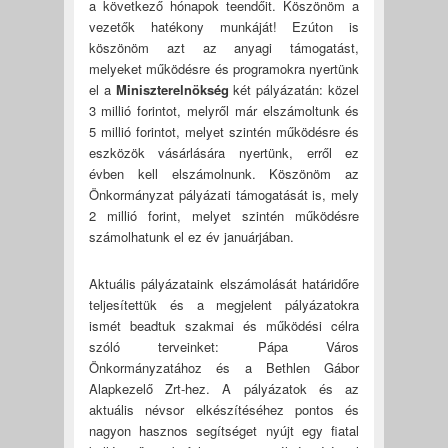
a következő hónapok teendőit. Köszönöm a
vezetők hatékony munkáját! Ezúton is
köszönöm azt az anyagi támogatást,
melyeket működésre és programokra nyertünk
el a
Miniszterelnökség
két pályázatán: közel
3 millió forintot, melyről már elszámoltunk és
5 millió forintot, melyet szintén működésre és
eszközök vásárlására nyertünk, erről ez
évben kell elszámolnunk. Köszönöm az
Önkormányzat pályázati támogatását is, mely
2 millió forint, melyet szintén működésre
számolhatunk el ez év januárjában.
Aktuális pályázataink elszámolását határidőre
teljesítettük és a megjelent pályázatokra
ismét beadtuk szakmai és működési célra
szóló terveinket: Pápa Város
Önkormányzatához és a Bethlen Gábor
Alapkezelő Zrt-hez. A pályázatok és az
aktuális névsor elkészítéséhez pontos és
nagyon hasznos segítséget nyújt egy fiatal