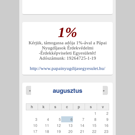
1%
Kérjük, támogassa adója 1%-ával a Pápai
Nyugdíjasok Érdekvédelmi
-Érdekképviseleti Egyesületét!
Adószámunk: 19264725-1-19
http://www.papainyugdijasegyesulet.hu/
augusztus
«
»
h
k
s
c
p
s
v
1
2
3
4
5
6
7
8
9
10
11
12
13
14
15
16
17
18
19
20
21
22
23