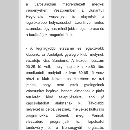
a városunkban megrendezett megyei
versenyeken, Veszprémben a Dunántúli
Regionális versenyen is elnyerték a
legelőkelőbb helyezéseket. Ezenkívül fontos
számukra egymás minél jobb megismerése és
a barátságok megerősítése.
- A legnagyobb létszámú és legaktívabb
klubunk, az Andalgók gyalogló klub, melynek
vezetője Kiss Sándorné. A kezdeti létszám
20-25 fő volt, mely napjainkra kb.80 főre
emelkedett, melyből aktívan 60-65 fő vesz
részt a klub folyamatos életében: ez azt
jelenti, hogy nem csak gyalogolnak
városunkat bejárva, hanem elmennek a járás
területén lévő településekre, ahol jó
kapcsolatokat alakítanak ki. Távolabbi
helyeket is célba vesznek, melyeket kulturális
programokkal töltenek meg. Vannak
visszatérő programjaik is: Tapolcafői
tanösvény és a Borsosgyőri horgásztó.