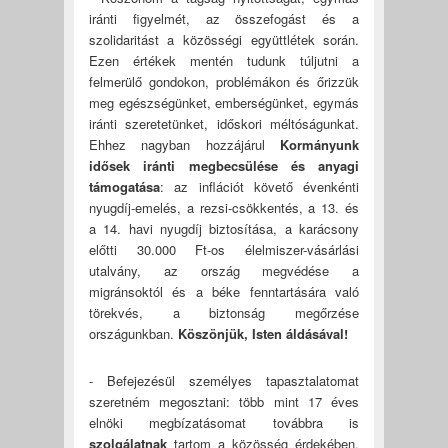
iránti figyelmét, az összefogást és a
szolidaritást a közösségi együttlétek során.
Ezen értékek mentén tudunk túljutni a
felmerülő gondokon, problémákon és őrizzük
meg egészségünket, emberségünket, egymás
iránti szeretetünket, időskori méltóságunkat.
Ehhez nagyban hozzájárul
Kormányunk
idősek iránti megbecsülése és anyagi
támogatása
: az inflációt követő évenkénti
nyugdíj-emelés, a rezsi-csökkentés, a 13. és
a 14. havi nyugdíj biztosítása, a karácsony
előtti 30.000 Ft-os élelmiszer-vásárlási
utalvány, az ország megvédése a
migránsoktól és a béke fenntartására való
törekvés, a biztonság megőrzése
országunkban.
Köszönjük, Isten áldásával!
- Befejezésül személyes tapasztalatomat
szeretném megosztani: több mint 17 éves
elnöki megbízatásomat továbbra is
szolgálatnak
tartom a közösség érdekében.