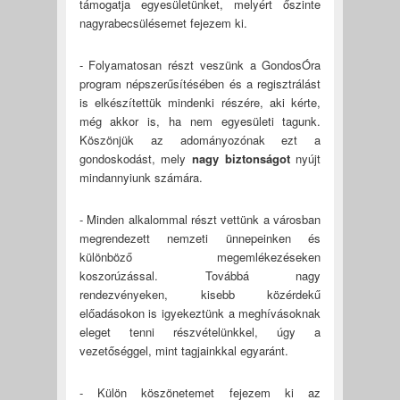
támogatja egyesületünket, melyért őszinte
nagyrabecsülésemet fejezem ki.
- Folyamatosan részt veszünk a GondosÓra
program népszerűsítésében és a regisztrálást
is elkészítettük mindenki részére, aki kérte,
még akkor is, ha nem egyesületi tagunk.
Köszönjük az adományozónak ezt a
gondoskodást, mely
nagy biztonságot
nyújt
mindannyiunk számára.
- Minden alkalommal részt vettünk a városban
megrendezett nemzeti ünnepeinken és
különböző megemlékezéseken
koszorúzással. Továbbá nagy
rendezvényeken, kisebb közérdekű
előadásokon is igyekeztünk a meghívásoknak
eleget tenni részvételünkkel, úgy a
vezetőséggel, mint tagjainkkal egyaránt.
- Külön köszönetemet fejezem ki az