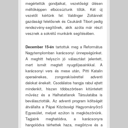
megértettük gondjaikat, vezetőségi ülésen
méltóképpen elbúcsúztunk tőlük. Két új
vezetőt kértünk fel: Valdinger Zoltánnét
gazdasági felelősnek és Csukárdi Tibort pedig
rendezvény-segítőnek, akik azóta már részt
vesznek a sokrétű munkánk segítésében.
December 15-én
tartottuk meg a Református
Nagytemplomban karácsonyi ünnepségünket.
A meghitt helyszín jó választást jelentett,
mert ismét megtelt nyugdíjasainkkal. A
karácsonyi vers és mese után, Pitti Katalin
operaénekes, zongorakísérettel adventi
dalokat énekelt. Csodálatos hangja rabul ejtett
mindenkit, hiszen többszörösen kitüntetett
művész és a Halhatatlanok Társulatába is
beválasztották. Az adventi program költségét
átvállalta a Pápai Közösségi Hagyományőrző
Egyesület, melyet ezúton is megköszönünk.
Tagjaink meghatódva, a karácsonyra
hangolódva térhettek haza, megőrizve és a