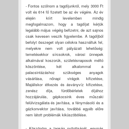
- Fontos szólnom a tagdíjunkról, mely 3000 Ft
volt és 614 fő fizetett be az év végére. Az év
elején kiírt levelemben mindig
megfogalmazom, hogy a tagdíjat kérjük
legalább május végéig befizetni, de azt sajnos
csak kevesen veszik figyelembe. A tagdíjból
befolyt összeget olyan célokra használtuk fel,
melyekre nem volt pályázati lehetőség:
temetésekkor sírcsokrok, városi ünnepek
alkalmával koszorúk, születésnaposok méltó
köszöntése, két alkalommal a
palacsintázáshoz szükséges anyagok
vásárlása, nőnapi virágok kifizetése,
Majáliskor étkezés és ásványvíz kifizetése,
zenész díja, fürdőbérletek díjához
hozzájárulás, gépkocsink éves műszaki
felülvizsgálata és javítása, a fénymásoló és a
gázkonvektor javítása, továbbá egyéb előre
nem látott problémák kiküszöbölése.
- Köszönöm a tagság nyitottságát, egymás