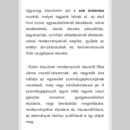
Ugyanígy köszönöm azt a
sok önkéntes
munkát, melyet tagjaink látnak el, az első
hívó szóra: egyesületünknél rakodások, udvar
rendbetétele, iskola részére sátorállítás,
jegyárusítás, színházi előadásoknál ültetések,
városi rendezvényeknél segítés, gyűjtés az
erdélyi árvízkárosultak és testvérvárosunk
Visk nyugdíjasai részére.
- Külön köszönet mindannyiunk részéről Riba
János vezető-társamnak, aki negyedik éve
vállalja az egyesület személygépkocsijának
vezetését, mely nagy körültekintéssel jár. A
személygépkocsit egyre több tagunk veszi
igénybe: orvoshoz, gyógykezeléshez
eljutásra, nagy bevásárlás megoldására,
rendezvényekre eljutásra és hazaszállításra,
az adományok házhoz szállítását is így oldjuk
meg.