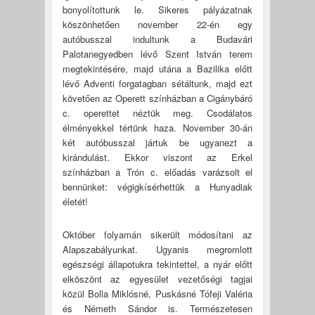
bonyolítottunk le. Sikeres pályázatnak
köszönhetően november 22-én egy
autóbusszal indultunk a Budavári
Palotanegyedben lévő Szent István terem
megtekintésére, majd utána a Bazilika előtt
lévő Adventi forgatagban sétáltunk, majd ezt
követően az Operett színházban a Cigánybáró
c. operettet néztük meg. Csodálatos
élményekkel tértünk haza. November 30-án
két autóbusszal jártuk be ugyanezt a
kirándulást. Ekkor viszont az Erkel
színházban a Trón c. előadás varázsolt el
bennünket: végigkísérhettük a Hunyadiak
életét!
Október folyamán sikerült módosítani az
Alapszabályunkat. Ugyanis megromlott
egészségi állapotukra tekintettel, a nyár előtt
elköszönt az egyesület vezetőségi tagjai
közül Bolla Miklósné, Puskásné Tófeji Valéria
és Németh Sándor is. Természetesen