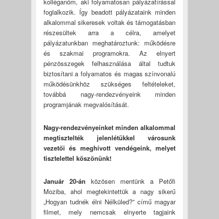
kolléganőm, aki folyamatosan pályázatírással
foglalkozik. Így beadott pályázataink minden
alkalommal sikeresek voltak és támogatásban
részesültek arra a célra, amelyet
pályázatunkban meghatároztunk: működésre
és szakmai programokra. Az elnyert
pénzösszegek felhasználása által tudtuk
biztosítani a folyamatos és magas színvonalú
működésünkhöz szükséges feltételeket,
továbbá nagy-rendezvényeink minden
programjának megvalósítását.
Nagy-rendezvényeinket minden alkalommal
megtisztelték jelenlétükkel városunk
vezetői és meghívott vendégeink, melyet
tisztelettel köszönünk!
Január 20-án
közösen mentünk a Petőfi
Moziba, ahol megtekintettük a nagy sikerű
„Hogyan tudnék élni Nélküled?” című magyar
filmet, mely nemcsak elnyerte tagjaink