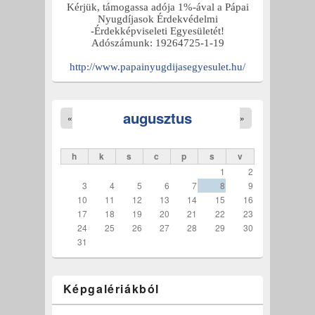
Kérjük, támogassa adója 1%-ával a Pápai
Nyugdíjasok Érdekvédelmi
-Érdekképviseleti Egyesületét!
Adószámunk: 19264725-1-19
http://www.papainyugdijasegyesulet.hu/
augusztus
«
»
h
k
s
c
p
s
v
1
2
3
4
5
6
7
8
9
10
11
12
13
14
15
16
17
18
19
20
21
22
23
24
25
26
27
28
29
30
31
Képgalériákból