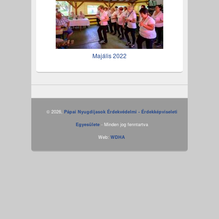
Majális 2022
© 2026,
Pápai Nyugdíjasok Érdekvédelmi - Érdekképviseleti
Egyesülete
- Minden jog fenntartva
Web:
WDHA