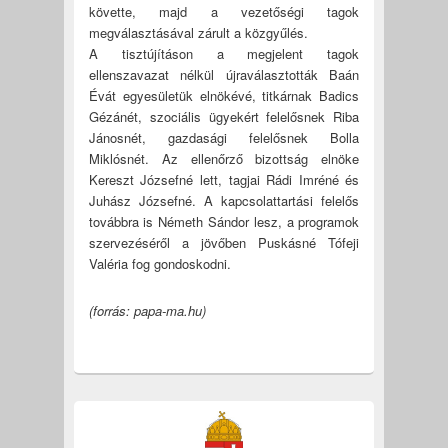
követte, majd a vezetőségi tagok
megválasztásával zárult a közgyűlés.
A tisztújításon a megjelent tagok
ellenszavazat nélkül újraválasztották Baán
Évát egyesületük elnökévé, titkárnak Badics
Gézánét, szociális ügyekért felelősnek Riba
Jánosnét, gazdasági felelősnek Bolla
Miklósnét. Az ellenőrző bizottság elnöke
Kereszt Józsefné lett, tagjai Rádi Imréné és
Juhász Józsefné. A kapcsolattartási felelős
továbbra is Németh Sándor lesz, a programok
szervezéséről a jövőben Puskásné Tófeji
Valéria fog gondoskodni.
(forrás: papa-ma.hu)