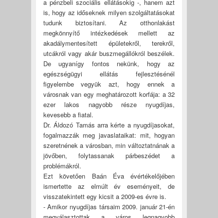
a pénzbeli szociális ellátásokig -, hanem azt
is, hogy az időseknek milyen szolgáltatásokat
tudunk biztosítani. Az otthonlakást
megkönnyítő intézkedések mellett az
akadálymentesített épületekről, terekről,
utcákról vagy akár buszmegállókról beszélek.
De ugyanígy fontos nekünk, hogy az
egészségügyi ellátás fejlesztésénél
figyelembe vegyük azt, hogy ennek a
városnak van egy meghatározott korfája: a 32
ezer lakos nagyobb része nyugdíjas,
kevesebb a fiatal.
Dr. Áldozó Tamás arra kérte a nyugdíjasokat,
fogalmazzák meg javaslataikat: mit, hogyan
szeretnének a városban, min változtatnának a
jövőben, folytassanak párbeszédet a
problémákról.
Ezt követően Baán Éva évértékelőjében
ismertette az elmúlt év eseményeit, de
visszatekintett egy kicsit a 2009-es évre is.
- Amikor nyugdíjas társaim 2009. január 21-én
megválasztottak a város legnagyobb