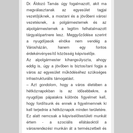
Dr. Áldozó Tamás úgy fogalmazott, akit ma
megválasztanak az egyesület tagjai
vezetőjüknek, a mostani és a jövőbeni városi
vezetésnek, a polgármesternek és az
alpolgármesternek a legitim felhatalmazott
tárgyalópartnere lesz. Meggyőződése szerint
a nyugdíjasok elnöke nem vendég a
Városházán, hanem egy fontos
érdekérvényesítő közösség képviselője.
Az alpolgármester kihangsúlyozta, ahogy
eddig is, úgy a jövőben is biztosítani fogja a
város az egyesület működéséhez szükséges
infrastrukturális támogatást.
– Azt gondolom, hogy a város életében a
hétköznapokban is az idősebbekre, a
nyugdíjas pápaiakra különös figyelmet kell,
hogy fordítsunk és ennek a figyelmemnek ki
kell terjednie a hétköznapok minden területére.
Ez alatt nemcsak a képviselőtestületi munkát
értem - a szociális ellátásoktól a
városrendezési munkán át a természetbeli és