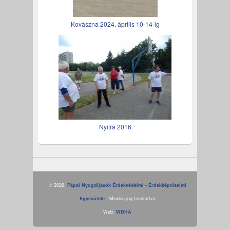
Kovászna 2024. április 10-14-ig
Nyitra 2016
© 2026,
Pápai Nyugdíjasok Érdekvédelmi - Érdekképviseleti
Egyesülete
- Minden jog fenntartva
Web:
WDHA