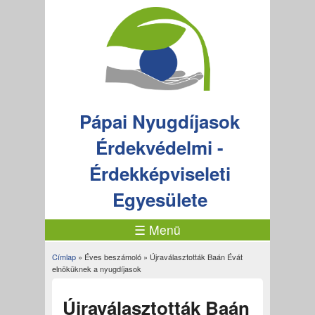
Pápai Nyugdíjasok
Érdekvédelmi -
Érdekképviseleti
Egyesülete
☰ Menü
Címlap
»
Éves beszámoló
» Újraválasztották Baán Évát
Jelenlegi hely
elnöküknek a nyugdíjasok
Újraválasztották Baán