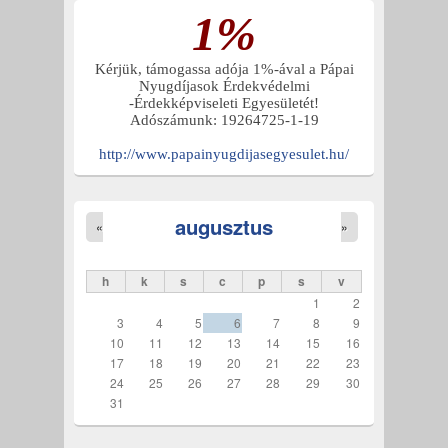
1%
Kérjük, támogassa adója 1%-ával a Pápai
Nyugdíjasok Érdekvédelmi
-Érdekképviseleti Egyesületét!
Adószámunk: 19264725-1-19
http://www.papainyugdijasegyesulet.hu/
augusztus
«
»
h
k
s
c
p
s
v
1
2
3
4
5
6
7
8
9
10
11
12
13
14
15
16
17
18
19
20
21
22
23
24
25
26
27
28
29
30
31