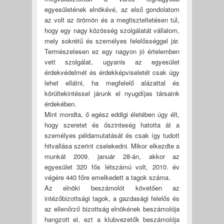
egyesületének elnökévé, az első gondolatom
az volt az örömön és a megtiszteltetésen túl,
hogy egy nagy közösség szolgálatát vállalom,
mely sokrétű és személyes felelősséggel jár.
Természetesen ez egy nagyon jó értelemben
vett szolgálat, ugyanis az egyesület
érdekvédelmét és érdekképviseletét csak úgy
lehet ellátni, ha megfelelő alázattal és
körültekintéssel járunk el nyugdíjas társaink
érdekében.
Mint mondta, ő egész eddigi életében úgy élt,
hogy szeretet és őszinteség hatotta át a
személyes példamutatását és csak így tudott
hitvallása szerint cselekedni. Mikor elkezdte a
munkát 2009. január 28-án, akkor az
egyesület 320 fős létszámú volt, 2010. év
végére 440 főre emelkedett a tagok száma.
Az elnöki beszámolót követően az
intézőbizottsági tagok, a gazdasági felelős és
az ellenőrző bizottság elnökének beszámolója
hangzott el, ezt a klubvezetők beszámolója