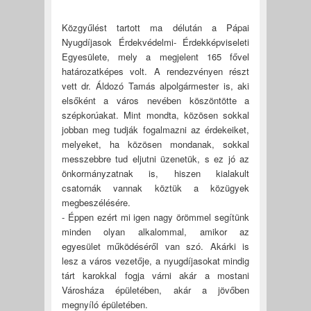
Közgyűlést tartott ma délután a Pápai
Nyugdíjasok Érdekvédelmi- Érdekképviseleti
Egyesülete, mely a megjelent 165 fővel
határozatképes volt. A rendezvényen részt
vett dr. Áldozó Tamás alpolgármester is, aki
elsőként a város nevében köszöntötte a
szépkorúakat. Mint mondta, közösen sokkal
jobban meg tudják fogalmazni az érdekeiket,
melyeket, ha közösen mondanak, sokkal
messzebbre tud eljutni üzenetük, s ez jó az
önkormányzatnak is, hiszen kialakult
csatornák vannak köztük a közügyek
megbeszélésére.
- Éppen ezért mi igen nagy örömmel segítünk
minden olyan alkalommal, amikor az
egyesület működéséről van szó. Akárki is
lesz a város vezetője, a nyugdíjasokat mindig
tárt karokkal fogja várni akár a mostani
Városháza épületében, akár a jövőben
megnyíló épületében.