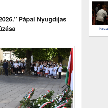
tartalmat
2026." Pápai Nyugdíjas
úzása
Karác