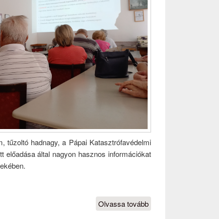
, tűzoltó hadnagy, a Pápai Katasztrófavédelmi
ett előadása által nagyon hasznos információkat
dekében.
Olvassa tovább
Gülch
Ádám,