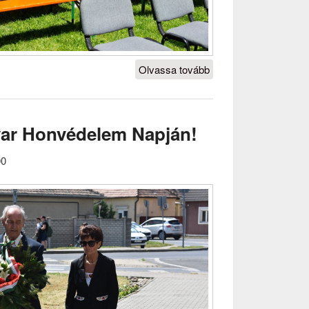
Olvassa tovább
A
testvérvárosi
kapcsolatot
erősítették a
yar Honvédelem Napján!
pápai
nyugdíjasok
00
Ógyallán
tartalmat