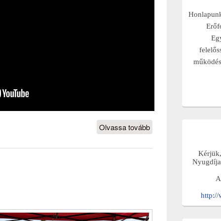
Honlapunk 
Erőf
Eg
felelős
működési
Olvassa tovább
Kirándulás
a
Balatonon
Kérjük
2026
Nyugdíja
tartalmat
A
http:/