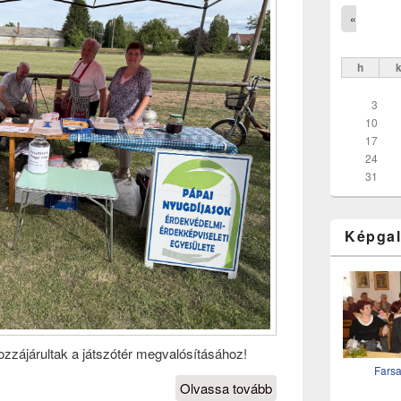
«
h
3
10
17
24
31
Képgal
hozzájárultak a játszótér megvalósításához!
Fars
Olvassa tovább
Játszótér