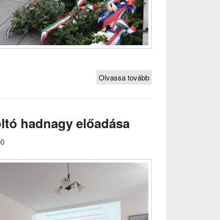
Olvassa tovább
"Összetartozunk
2026." Pápai
Nyugdíjas
Egyesület
ltó hadnagy előadása
koszorúzása
tartalmat
00