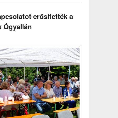
tűzoltó
hadnagy
apcsolatot erősítették a
előadása
tartalmat
k Ógyallán