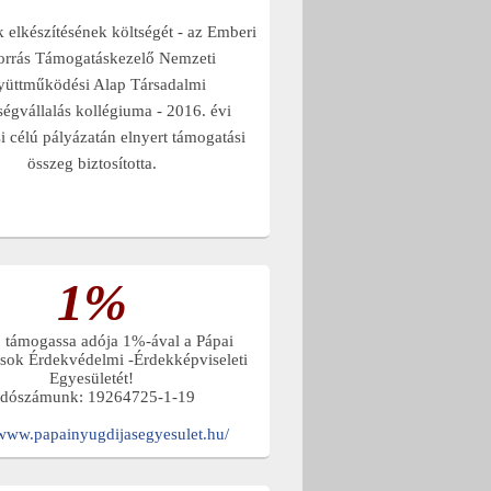
elkészítésének költségét - az Emberi
orrás Támogatáskezelő Nemzeti
yüttműködési Alap Társadalmi
ségvállalás kollégiuma - 2016. évi
 célú pályázatán elnyert támogatási
összeg biztosította.
1%
, támogassa adója 1%-ával a Pápai
sok Érdekvédelmi -Érdekképviseleti
Egyesületét!
dószámunk: 19264725-1-19
/www.papainyugdijasegyesulet.hu/