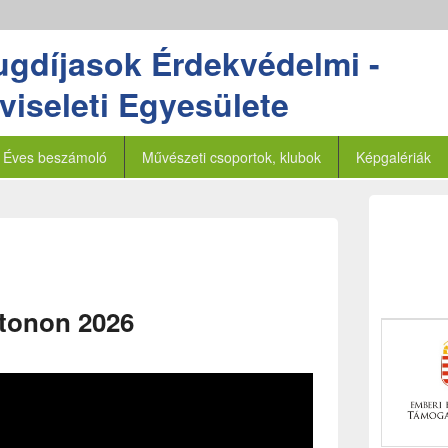
ugdíjasok Érdekvédelmi -
iseleti Egyesülete
Éves beszámoló
Művészeti csoportok, klubok
Képgalériák
atonon 2026