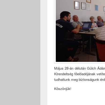
Május 28-án délután Gülch Ádám
Kirendeltség főelőadójának vetít
tudhattunk meg biztonságunk ér
Köszönjük!