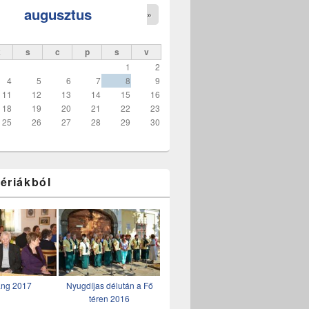
augusztus
»
k
s
c
p
s
v
1
2
4
5
6
7
8
9
11
12
13
14
15
16
18
19
20
21
22
23
25
26
27
28
29
30
ériákból
ang 2017
Nyugdíjas délután a Fő
téren 2016