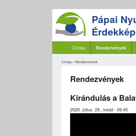
Pápai Ny
Érdekképv
Címlap
Rendezvények
Címlap
» Rendezvények
Jelenlegi hely
Rendezvények
Kirándulás a Bal
2026. július. 28., kedd - 09:45