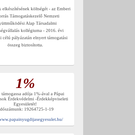
elkészítésének költségét - az Emberi
orrás Támogatáskezelő Nemzeti
yüttműködési Alap Társadalmi
ségvállalás kollégiuma - 2016. évi
 célú pályázatán elnyert támogatási
összeg biztosította.
1%
, támogassa adója 1%-ával a Pápai
sok Érdekvédelmi -Érdekképviseleti
Egyesületét!
dószámunk: 19264725-1-19
/www.papainyugdijasegyesulet.hu/