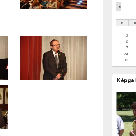
«
h
3
10
17
24
31
Képgal