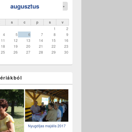
augusztus
»
k
s
c
p
s
v
1
2
4
5
6
7
8
9
11
12
13
14
15
16
18
19
20
21
22
23
25
26
27
28
29
30
ériákból
Nyugdíjas majális 2017