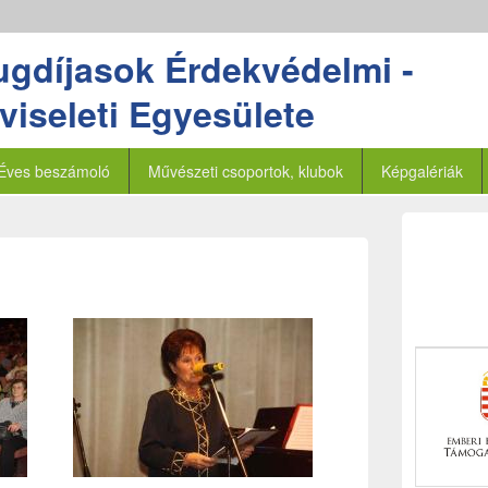
ugdíjasok Érdekvédelmi -
iseleti Egyesülete
Éves beszámoló
Művészeti csoportok, klubok
Képgalériák