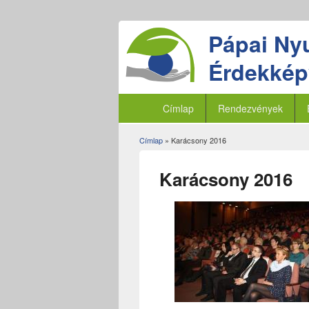
Pápai Ny
Érdekképv
Címlap
Rendezvények
Címlap
» Karácsony 2016
Jelenlegi hely
Karácsony 2016