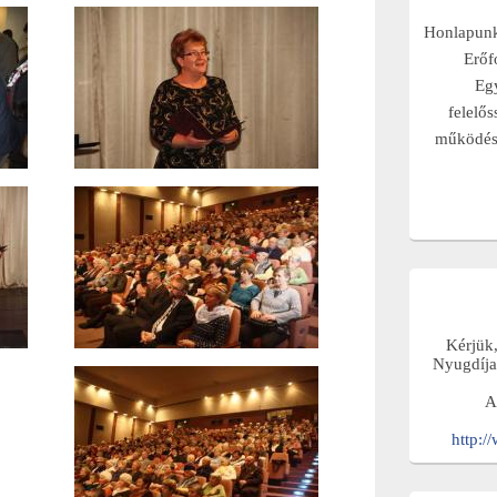
Honlapunk 
Erőf
Eg
felelős
működési
Kérjük
Nyugdíja
A
http:/